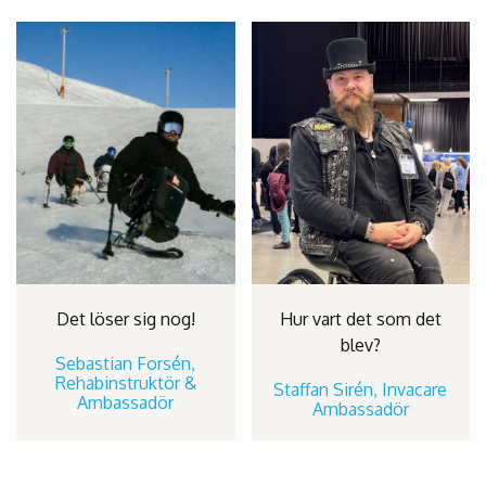
Det löser sig nog!
Hur vart det som det
blev?
Sebastian Forsén,
Rehabinstruktör &
Staffan Sirén, Invacare
Ambassadör
Ambassadör