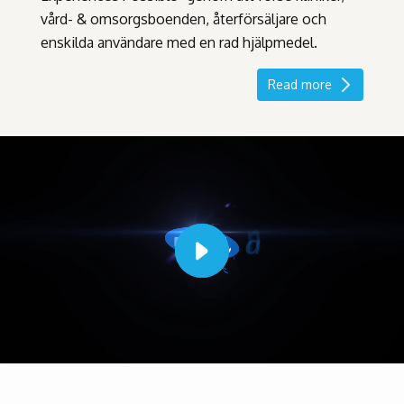
vård- & omsorgsboenden, återförsäljare och
enskilda användare med en rad hjälpmedel.
Read more