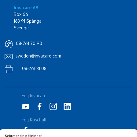
Invacare AB
Box 66
163 91 Spånga
Sverige
08-761 70 90
sweden@invacare.com
08-761 81 08
Följ Invacare
Följ Küschall