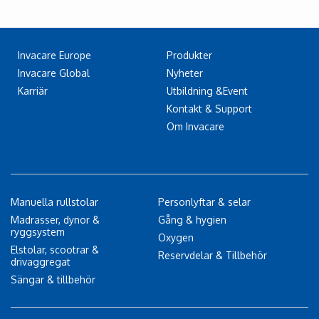
Invacare Europe
Produkter
Invacare Global
Nyheter
Karriär
Utbildning &Event
Kontakt & Support
Om Invacare
Manuella rullstolar
Personlyftar & selar
Madrasser, dynor &
Gång & hygien
ryggsystem
Oxygen
Elstolar, scootrar &
Reservdelar & Tillbehör
drivaggregat
Sängar & tillbehör