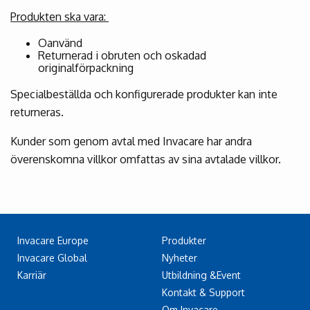
Produkten ska vara:
Oanvänd
Returnerad i obruten och oskadad
originalförpackning
Specialbeställda och konfigurerade produkter kan inte
returneras.
Kunder som genom avtal med Invacare har andra
överenskomna villkor omfattas av sina avtalade villkor.
Invacare Europe
Produkter
Invacare Global
Nyheter
Karriär
Utbildning &Event
Kontakt & Support
Om Invacare