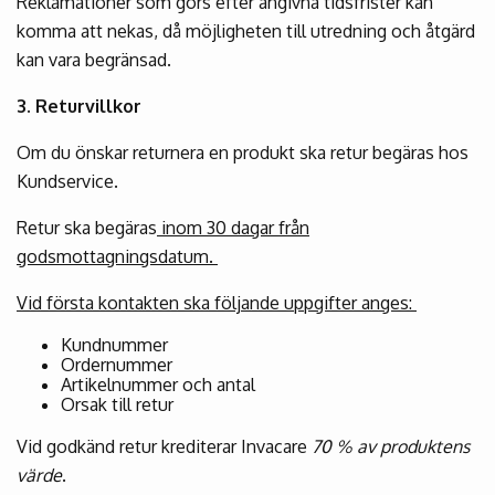
Reklamationer som görs efter angivna tidsfrister kan
komma att nekas, då möjligheten till utredning och åtgärd
kan vara begränsad.
3. Returvillkor
Om du önskar returnera en produkt ska retur begäras hos
Kundservice.
Retur ska begäras
inom 30 dagar från
godsmottagningsdatum.
Vid första kontakten ska följande uppgifter anges:
Kundnummer
Ordernummer
Artikelnummer och antal
Orsak till retur
Vid godkänd retur krediterar Invacare
70 % av produktens
värde
.