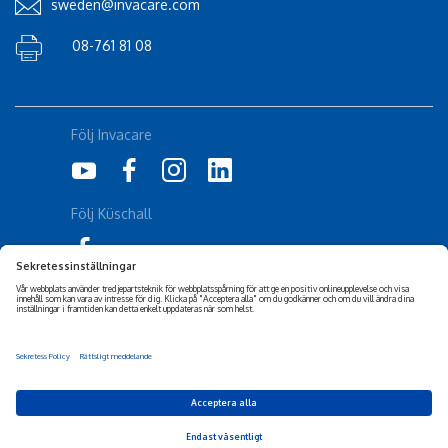
sweden@invacare.com
08-761 81 08
Följ Invacare
Följ Küschall
Corporate Sustainability
Friskrivning
Tillgänglighetsuttalande
Cookiepolicy
Integritetspolicy
Privacy Settings