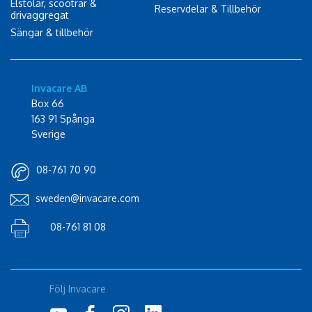
Elstolar, scootrar &
Reservdelar & Tillbehör
drivaggregat
Sängar & tillbehör
Invacare AB
Box 66
163 91 Spånga
Sverige
08-761 70 90
sweden@invacare.com
08-761 81 08
Följ Invacare