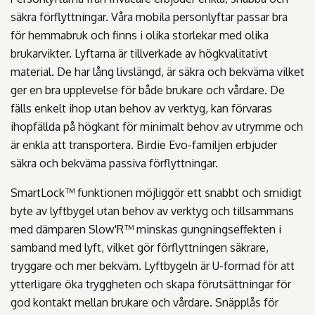
säkra förflyttningar. Våra mobila personlyftar passar bra
för hemmabruk och finns i olika storlekar med olika
brukarvikter. Lyftarna är tillverkade av högkvalitativt
material. De har lång livslängd, är säkra och bekväma vilket
ger en bra upplevelse för både brukare och vårdare. De
fälls enkelt ihop utan behov av verktyg, kan förvaras
ihopfällda på högkant för minimalt behov av utrymme och
är enkla att transportera. Birdie Evo-familjen erbjuder
säkra och bekväma passiva förflyttningar.
SmartLock™ funktionen möjliggör ett snabbt och smidigt
byte av lyftbygel utan behov av verktyg och tillsammans
med dämparen Slow'R™ minskas gungningseffekten i
samband med lyft, vilket gör förflyttningen säkrare,
tryggare och mer bekväm. Lyftbygeln är U-formad för att
ytterligare öka tryggheten och skapa förutsättningar för
god kontakt mellan brukare och vårdare. Snäpplås för