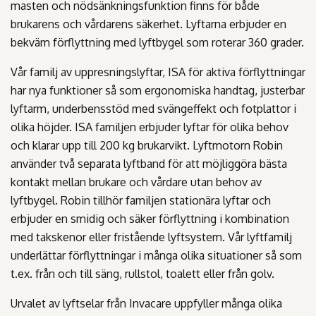
masten och nödsänkningsfunktion finns för både
brukarens och vårdarens säkerhet. Lyftarna erbjuder en
bekväm förflyttning med lyftbygel som roterar 360 grader.
Vår familj av uppresningslyftar, ISA för aktiva förflyttningar
har nya funktioner så som ergonomiska handtag, justerbar
lyftarm, underbensstöd med svängeffekt och fotplattor i
olika höjder. ISA familjen erbjuder lyftar för olika behov
och klarar upp till 200 kg brukarvikt. Lyftmotorn Robin
använder två separata lyftband för att möjliggöra bästa
kontakt mellan brukare och vårdare utan behov av
lyftbygel. Robin tillhör familjen stationära lyftar och
erbjuder en smidig och säker förflyttning i kombination
med takskenor eller fristående lyftsystem. Vår lyftfamilj
underlättar förflyttningar i många olika situationer så som
t.ex. från och till säng, rullstol, toalett eller från golv.
Urvalet av lyftselar från Invacare uppfyller många olika