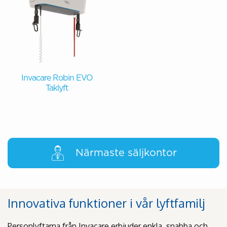
Invacare Robin EVO
Taklyft
Närmaste säljkontor
Innovativa funktioner i vår lyftfamilj
Personlyftarna från Invacare erbjuder enkla, snabba och