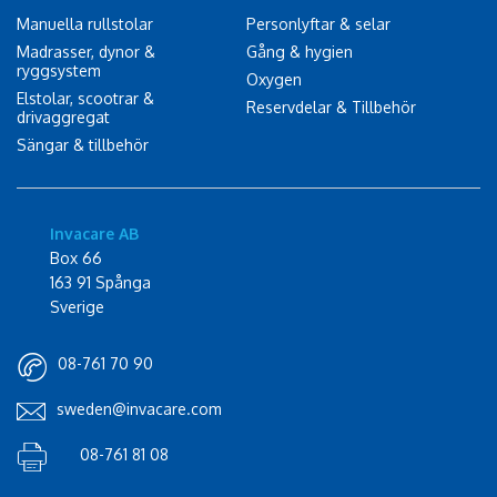
Manuella rullstolar
Personlyftar & selar
Madrasser, dynor &
Gång & hygien
ryggsystem
Oxygen
Elstolar, scootrar &
Reservdelar & Tillbehör
drivaggregat
Sängar & tillbehör
Invacare AB
Box 66
163 91 Spånga
Sverige
08-761 70 90
sweden@invacare.com
08-761 81 08