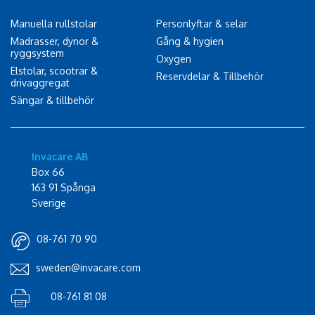
Manuella rullstolar
Personlyftar & selar
Madrasser, dynor &
Gång & hygien
ryggsystem
Oxygen
Elstolar, scootrar &
Reservdelar & Tillbehör
drivaggregat
Sängar & tillbehör
Invacare AB
Box 66
163 91 Spånga
Sverige
08-761 70 90
sweden@invacare.com
08-761 81 08