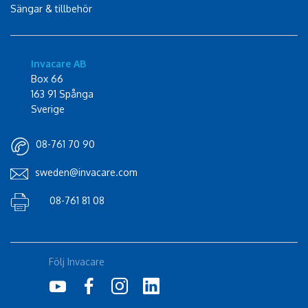
Sängar & tillbehör
Invacare AB
Box 66
163 91 Spånga
Sverige
08-761 70 90
sweden@invacare.com
08-761 81 08
Följ Invacare