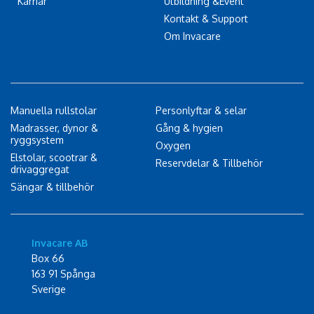
Karriär
Utbildning &Event
Kontakt & Support
Om Invacare
Manuella rullstolar
Personlyftar & selar
Madrasser, dynor &
Gång & hygien
ryggsystem
Oxygen
Elstolar, scootrar &
Reservdelar & Tillbehör
drivaggregat
Sängar & tillbehör
Invacare AB
Box 66
163 91 Spånga
Sverige