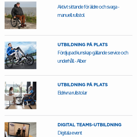
Aktivt sittande för äldre och svaga -
manuell rullstol
UTBILDNING PÅ PLATS
Fördjupad kunskap gällande service och
underhåll - Alber
UTBILDNING PÅ PLATS
Eldrivna rullstolar
DIGITAL TEAMS-UTBILDNING
Digitala event