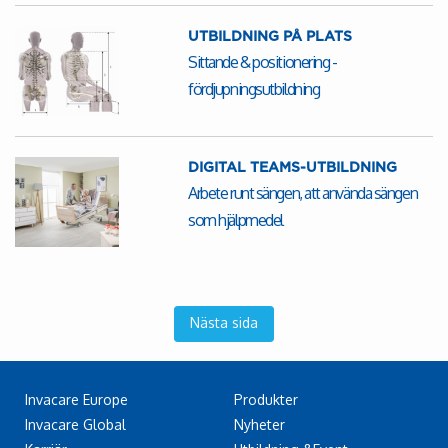
UTBILDNING PÅ PLATS
Sittande & positionering -
fördjupningsutbildning
DIGITAL TEAMS-UTBILDNING
Arbete runt sängen, att använda sängen
som hjälpmedel
Nästa sida
Invacare Europe
Produkter
Invacare Global
Nyheter