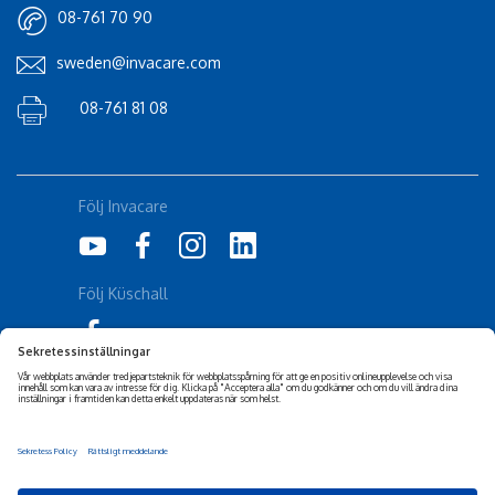
08-761 70 90
sweden@invacare.com
08-761 81 08
Följ Invacare
Följ Küschall
Corporate Sustainability
Friskrivning
Tillgänglighetsuttalande
Cookiepolicy
Integritetspolicy
Privacy Settings