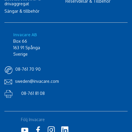
Reservdelar & Tillbehör
drivaggregat
Sängar & tillbehör
Invacare AB
Box 66
163 91 Spånga
Sverige
08-761 70 90
sweden@invacare.com
08-761 81 08
Följ Invacare