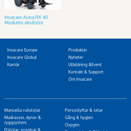
Invacare Aviva RX 40
Modulite elrullstol
Invacare Europe
Produkter
Invacare Global
Nyheter
Karriär
Utbildning &Event
Kontakt & Support
Om Invacare
Manuella rullstolar
Personlyftar & selar
Madrasser, dynor &
Gång & hygien
ryggsystem
Oxygen
Elstolar, scootrar &