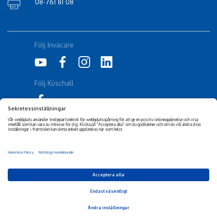
08-761 81 08
Följ Invacare
Följ Küschall
Corporate Sustainability
Friskrivning
Tillgänglighetsuttalande
Cookiepolicy
Integritetspolicy
Privacy Settings
© 2026 Invacare Corporation - All rights reserved.