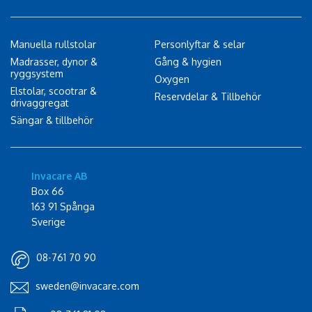
Manuella rullstolar
Personlyftar & selar
Madrasser, dynor &
Gång & hygien
ryggsystem
Oxygen
Elstolar, scootrar &
Reservdelar & Tillbehör
drivaggregat
Sängar & tillbehör
Invacare AB
Box 66
163 91 Spånga
Sverige
08-761 70 90
sweden@invacare.com