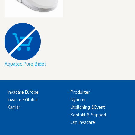
Aquatec Pure Bidet
Invacare Europe
Produkter
Invacare Global
Nyheter
Karriär
Utbildning &Event
Kontakt & Support
Om Invacare