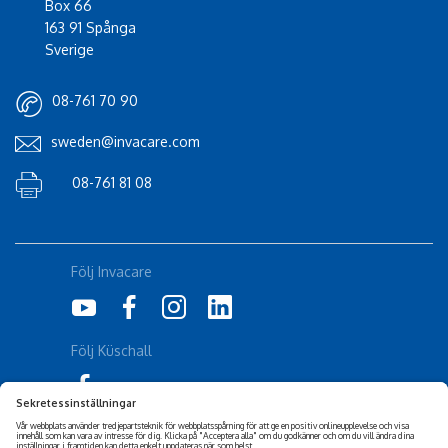
Box 66
163 91 Spånga
Sverige
08-761 70 90
sweden@invacare.com
08-761 81 08
Följ Invacare
Följ Küschall