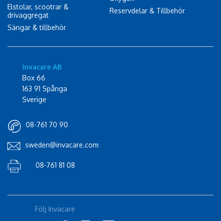
Elstolar, scootrar &
Reservdelar & Tillbehör
drivaggregat
Sängar & tillbehör
Invacare AB
Box 66
163 91 Spånga
Sverige
08-761 70 90
sweden@invacare.com
08-761 81 08
Följ Invacare