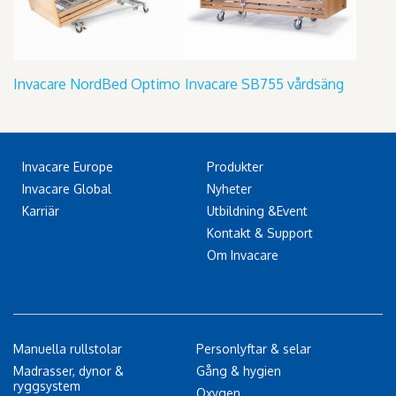
Invacare NordBed Optimo
Invacare SB755 vårdsäng
Invacare Europe
Produkter
Invacare Global
Nyheter
Karriär
Utbildning &Event
Kontakt & Support
Om Invacare
Manuella rullstolar
Personlyftar & selar
Madrasser, dynor &
Gång & hygien
ryggsystem
Oxygen