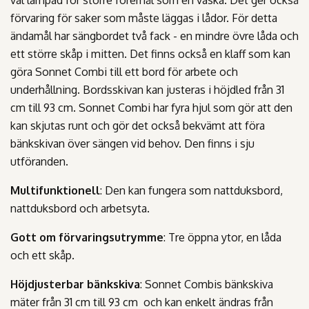
väl lämpad för större föremål som en väska. Det ger också
förvaring för saker som måste läggas i lådor. För detta
ändamål har sängbordet två fack - en mindre övre låda och
ett större skåp i mitten. Det finns också en klaff som kan
göra Sonnet Combi till ett bord för arbete och
underhållning. Bordsskivan kan justeras i höjdled från 31
cm till 93 cm. Sonnet Combi har fyra hjul som gör att den
kan skjutas runt och gör det också bekvämt att föra
bänkskivan över sängen vid behov. Den finns i sju
utföranden.
Multifunktionell
: Den kan fungera som nattduksbord,
nattduksbord och arbetsyta.
Gott om förvaringsutrymme
: Tre öppna ytor, en låda
och ett skåp.
Höjdjusterbar bänkskiva
: Sonnet Combis bänkskiva
mäter från 31 cm till 93 cm och kan enkelt ändras från