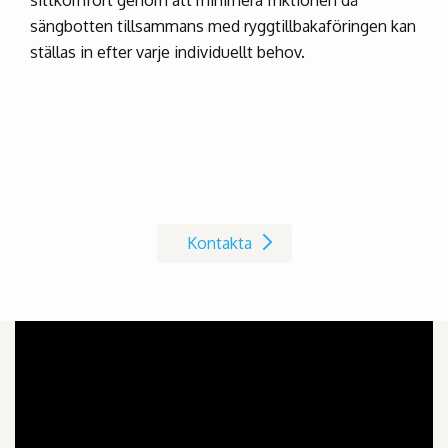
sittkomfort genom att minimera friktionen då
sängbotten tillsammans med ryggtillbakaföringen kan
ställas in efter varje individuellt behov.
Kontakta oss på Invacare
Kontakta