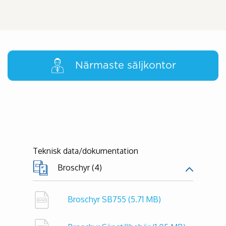
Närmaste säljkontor
Teknisk data/dokumentation
Broschyr (4)
Broschyr SB755
(5.71 MB)