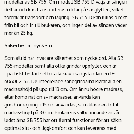
modeller av SB 755. Om modell SB 755 D väljs är sängen
delbar och kan transporteras i delar på sänglyften, vilket
förenklar transport och lagring. SB 755 D kan rullas direkt
från bil och in till brukaren, och ingen del av sängen väger
mer än 25 kg.
Säkerhet är nyckeln
Som alltid har Invacare säkerhet som nyckelord. Alla SB
755-modeller samt alla olika grindar uppfyller, och är
opartiskt testade efter alla krav i sängstandarden IEC
60601-2-52. De integrerade sänggrindarna klarar alla en
madrasshöjd på upp till 18 cm. Om ännu högre madrass,
eller kombination av madrasser, används kan
grindförhöjning + 15 cm användas, som klarar en total
madrasshöjd på 33 cm. Brukarens välbefinnande är vår
ledstjärna SB 755 har ett flertal funktioner för att säkra
optimal sitt- och liggkomfort och kan levereras med