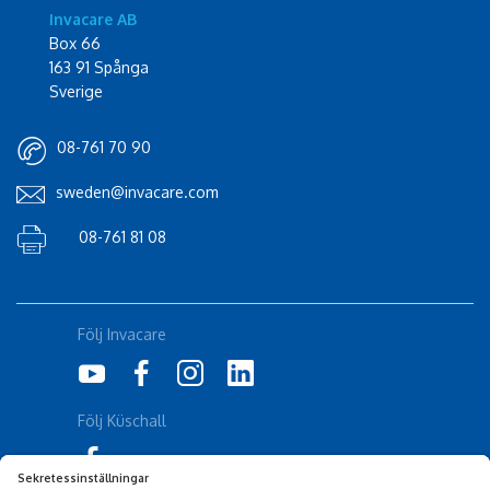
Invacare AB
Box 66
163 91 Spånga
Sverige
08-761 70 90
sweden@invacare.com
08-761 81 08
Följ Invacare
Följ Küschall