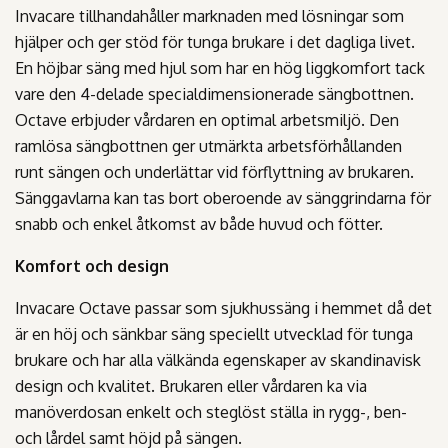
Invacare tillhandahåller marknaden med lösningar som
hjälper och ger stöd för tunga brukare i det dagliga livet.
En höjbar säng med hjul som har en hög liggkomfort tack
vare den 4-delade specialdimensionerade sängbottnen.
Octave erbjuder vårdaren en optimal arbetsmiljö. Den
ramlösa sängbottnen ger utmärkta arbetsförhållanden
runt sängen och underlättar vid förflyttning av brukaren.
Sänggavlarna kan tas bort oberoende av sänggrindarna för
snabb och enkel åtkomst av både huvud och fötter.
Komfort och design
Invacare Octave passar som sjukhussäng i hemmet då det
är en höj och sänkbar säng speciellt utvecklad för tunga
brukare och har alla välkända egenskaper av skandinavisk
design och kvalitet. Brukaren eller vårdaren ka via
manöverdosan enkelt och steglöst ställa in rygg-, ben-
och lårdel samt höjd på sängen.