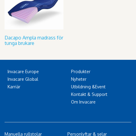
Dacapo Ampla madrass för
tunga brukare
Invacare Europe
Produkter
Invacare Global
Nyheter
Karriär
Utbildning &Event
Kontakt & Support
Om Invacare
Manuella rullstolar
Personlyftar & selar