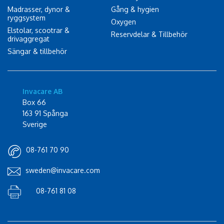
Madrasser, dynor &
Gång & hygien
ryggsystem
Oxygen
Elstolar, scootrar &
Reservdelar & Tillbehör
drivaggregat
Sängar & tillbehör
Invacare AB
Box 66
163 91 Spånga
Sverige
08-761 70 90
sweden@invacare.com
08-761 81 08