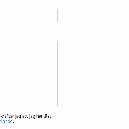
äftar jag att jag har läst
elande
.