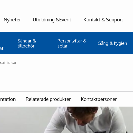
Nyheter
Utbildning &Event
Kontakt & Support
Sängar &
Personlyftar &
Gång & hygien
tillbehör
selar
at
cair ishear
ntation
Relaterade produkter
Kontaktpersoner