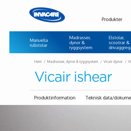
Produkter
Madrasser,
Elstolar,
Manuella
dynor &
scootrar &
rullstolar
ryggsystem
drivaggreg
Hem
Madrasser, dynor & ryggsystem
Vicair dynor
Vi
Vicair ishear
Produktinformation
Teknisk data/dokume