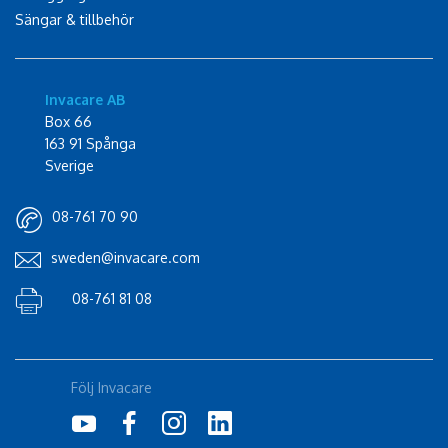
Sängar & tillbehör
Invacare AB
Box 66
163 91 Spånga
Sverige
08-761 70 90
sweden@invacare.com
08-761 81 08
Följ Invacare