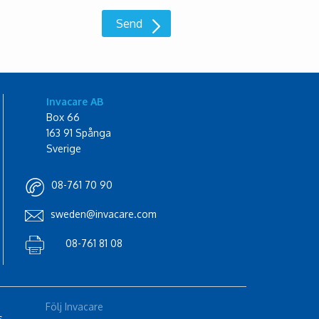
Invacare AB
Box 66
163 91 Spånga
Sverige
08-761 70 90
sweden@invacare.com
08-761 81 08
Följ Invacare
s