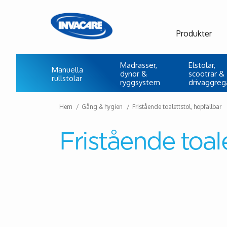
Produkter
Madrasser,
Elstolar,
Manuella
dynor &
scootrar &
rullstolar
ryggsystem
drivaggreg
Hem
Gång & hygien
Fristående toalettstol, hopfällbar
Fristående toale