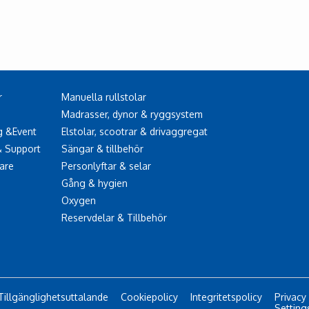
r
Manuella rullstolar
Madrasser, dynor & ryggsystem
g &Event
Elstolar, scootrar & drivaggregat
& Support
Sängar & tillbehör
are
Personlyftar & selar
Gång & hygien
Oxygen
Reservdelar & Tillbehör
Tillgänglighetsuttalande
Cookiepolicy
Integritetspolicy
Privacy
Setting