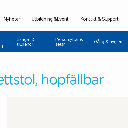
Nyheter
Utbildning &Event
Kontakt & Support
Sängar &
Personlyftar &
Gång & hygien
tillbehör
selar
at
ttstol, hopfällbar