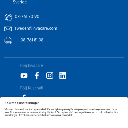
Sverige
08-761 70 90
sweden@invacare.com
08-761 81 08
Följ Invacare
Följ Küschall
Corporate Sustainability
Friskrivning
Tillgänglighetsuttalande
Cookiepolicy