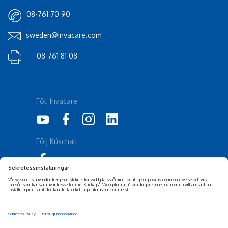
08-761 70 90
sweden@invacare.com
08-761 81 08
Följ Invacare
Följ Küschall
Corporate Sustainability
Friskrivning
Tillgänglighetsuttalande
Cookiepolicy
Integritetspolicy
Privacy Settings