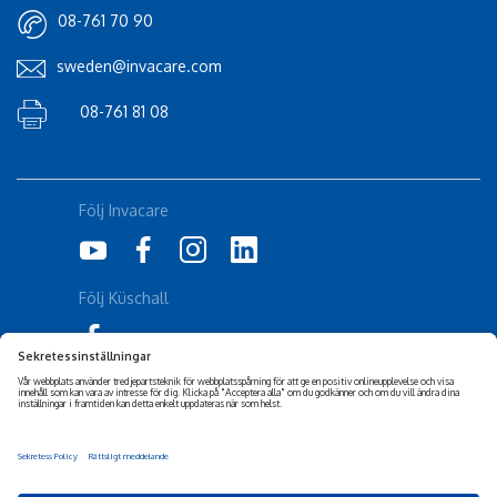
08-761 70 90
sweden@invacare.com
08-761 81 08
Följ Invacare
Följ Küschall
Corporate Sustainability
Friskrivning
Tillgänglighetsuttalande
Cookiepolicy
Integritetspolicy
Privacy Settings