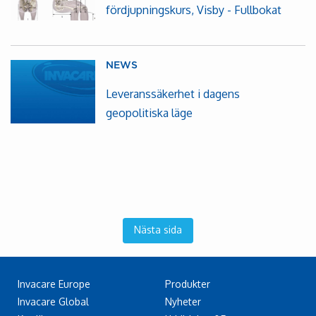
fördjupningskurs, Visby - Fullbokat
NEWS
Leveranssäkerhet i dagens
geopolitiska läge
Nästa sida
Invacare Europe
Produkter
Invacare Global
Nyheter