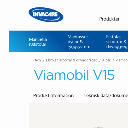
Produkter
Madrasser,
Elstolar,
Manuella
dynor &
scootrar &
rullstolar
ryggsystem
drivaggreg
Hem
Elstolar, scootrar & drivaggregat
Alber
Viamobi
Viamobil V15
Produktinformation
Teknisk data/dokume