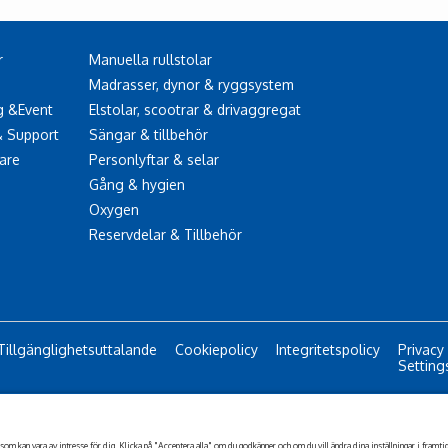
r
Manuella rullstolar
Madrasser, dynor & ryggsystem
g &Event
Elstolar, scootrar & drivaggregat
& Support
Sängar & tillbehör
are
Personlyftar & selar
Gång & hygien
Oxygen
Reservdelar & Tillbehör
Tillgänglighetsuttalande
Cookiepolicy
Integritetspolicy
Privacy
Setting
All rights reserved.