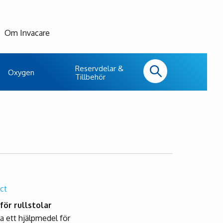
Om Invacare
Reservdelar &
Oxygen
Tillbehör
ct
för rullstolar
ra ett hjälpmedel för