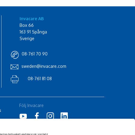
Invacare AB
Box 66
163 91 Spånga
Sverige
08-761 70 90
sweden@invacare.com
08-761 81 08
Följ Invacare
s
Följ Küschall