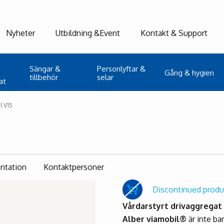
Nyheter
Utbildning &Event
Kontakt & Support
Sängar &
Personlyftar &
Gång & hygien
tillbehör
selar
at
l V15
ntation
Kontaktpersoner
Discontinued produ
Vårdarstyrt drivaggregat 
Alber viamobil®
är inte ba