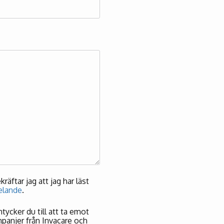
äftar jag att jag har läst
elande
.
ycker du till att ta emot
panjer från Invacare och