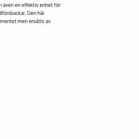
an även en effektiv enhet för
dförsbackar. Den här
timentet men ersätts av