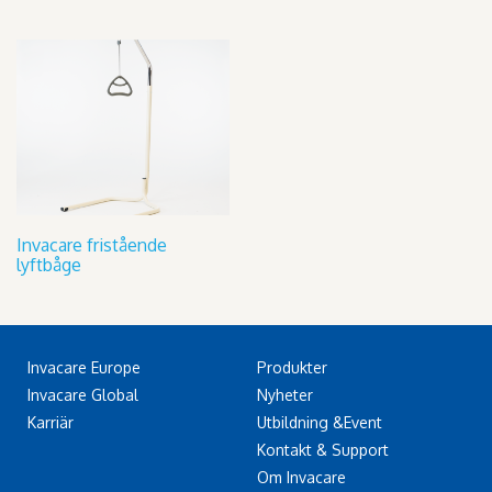
Invacare fristående
lyftbåge
Invacare Europe
Produkter
Invacare Global
Nyheter
Karriär
Utbildning &Event
Kontakt & Support
Om Invacare