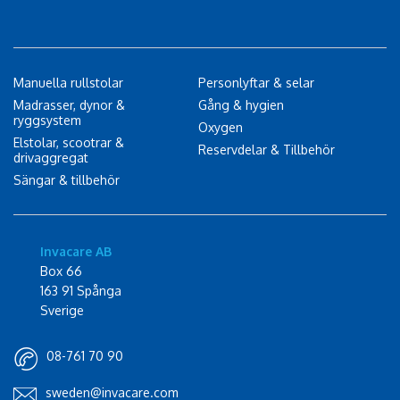
Manuella rullstolar
Personlyftar & selar
Madrasser, dynor &
Gång & hygien
ryggsystem
Oxygen
Elstolar, scootrar &
Reservdelar & Tillbehör
drivaggregat
Sängar & tillbehör
Invacare AB
Box 66
163 91 Spånga
Sverige
08-761 70 90
sweden@invacare.com