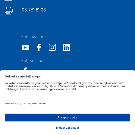
08-761 81 08
Följ Invacare
Följ Küschall
Corporate Sustainability
Friskrivning
Tillgänglighetsuttalande
Cookiepolicy
Integritetspolicy
Privacy Settings