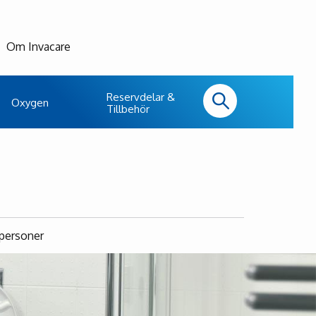
Om Invacare
Reservdelar &
Oxygen
Tillbehör
personer