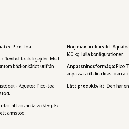
uatec Pico-toa
:
Hög max brukarvikt
: Aquate
160 kg i alla konfigurationer.
en flexibel toalettgejder. Med
antera bäckenkärlet utifrån
Anpassningsförmåga
: Pico 
anpassas till dina krav utan at
ggstödet - Aquatec Pico-toa
Lätt produktvikt
: Den har en
 stöd.
 utan att använda verktyg. För
 ett armstöd.