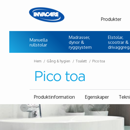
Produkter
Madrasser,
Elstolar,
Manuella
dynor &
scootrar &
rullstolar
ryggsystem
drivaggreg
Hem
Gång & hygien
Toalett
Pico toa
Pico toa
Produktinformation
Egenskaper
Tekn