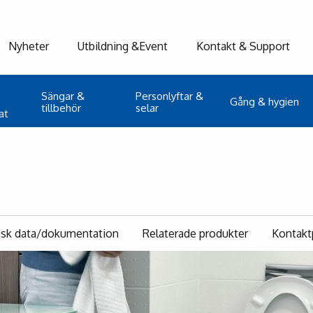
Nyheter
Utbildning &Event
Kontakt & Support
Sängar &
Personlyftar &
Gång & hygien
tillbehör
selar
at
isk data/dokumentation
Relaterade produkter
Kontakt