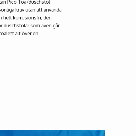
kan Pico Toa/duschstol
sonliga krav utan att använda
h helt korrosionsfri; den
ör duschstolar som även går
oalett alt över en