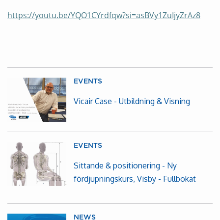
https://youtu.be/YQO1CYrdfqw?si=asBVy1ZuIjyZrAz8
EVENTS
Vicair Case - Utbildning & Visning
EVENTS
Sittande & positionering - Ny
fördjupningskurs, Visby - Fullbokat
NEWS