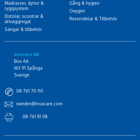
Madrasser, dynor &
Gång & hygien
ryggsystem
Oxygen
Elstolar, scootrar &
Reservdelar & Tillbehör
drivaggregat
Sängar & tillbehör
Invacare AB
Box 66
163 91 Spånga
Sverige
08-761 70 90
sweden@invacare.com
08-761 81 08