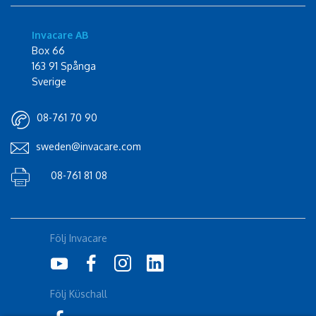
Invacare AB
Box 66
163 91 Spånga
Sverige
08-761 70 90
sweden@invacare.com
08-761 81 08
Följ Invacare
Följ Küschall