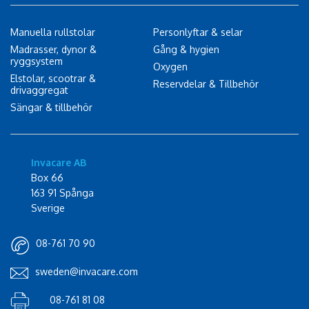
Manuella rullstolar
Personlyftar & selar
Madrasser, dynor &
Gång & hygien
ryggsystem
Oxygen
Elstolar, scootrar &
Reservdelar & Tillbehör
drivaggregat
Sängar & tillbehör
Invacare AB
Box 66
163 91 Spånga
Sverige
08-761 70 90
sweden@invacare.com
08-761 81 08