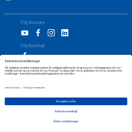
Följ Invacare
Följ Küschall
Corporate Sustainability
Friskrivning
Tillgänglighetsuttalande
Cookiepolicy
Integritetspolicy
Privacy Settings
© 2026 Invacare Corporation - All rights reserved.