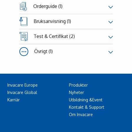
Orderguide (1)
Bruksanvisning (1)
Test & Certifikat (2)
Övrigt (1)
Invacare Europe
Produkter
Invacare Global
Nyheter
Karriär
Utbildning &Event
Kontakt & Support
Om Invacare